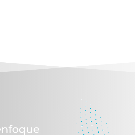
s
enfoque