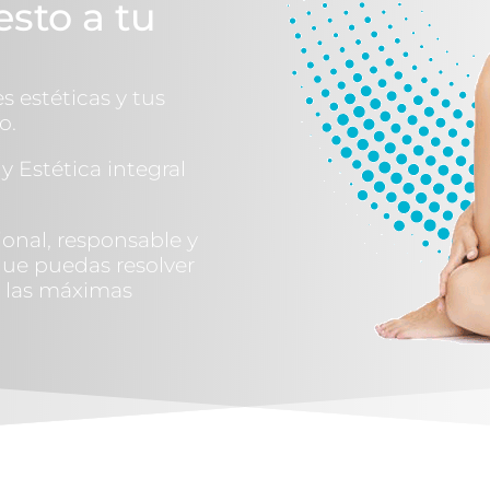
esto a tu
 estéticas y tus
o.
y Estética integral
onal, responsable y
que puedas resolver
 las máximas