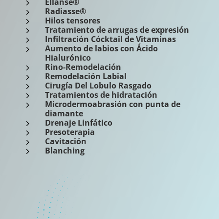
Ellanse®
5
Radiasse®
5
Hilos tensores
5
Tratamiento de arrugas de expresión
5
Infiltración Cócktail de Vitaminas
5
Aumento de labios con Ácido
5
Hialurónico
Rino-Remodelación
5
Remodelación Labial
5
Cirugía Del Lobulo Rasgado
5
Tratamientos de hidratación
5
Microdermoabrasión con punta de
5
diamante
Drenaje Linfático
5
Presoterapia
5
Cavitación
5
Blanching
5