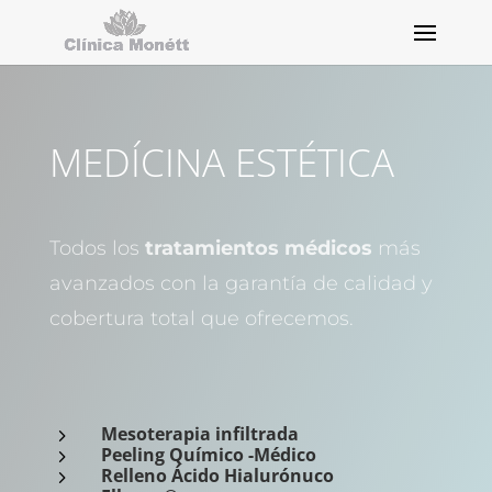
MEDÍCINA ESTÉTICA
Todos los
tratamientos médicos
más
avanzados con la garantía de calidad y
cobertura total que ofrecemos.
Mesoterapia infiltrada
5
Peeling Químico -Médico
5
Relleno Ácido Hialurónuco
5