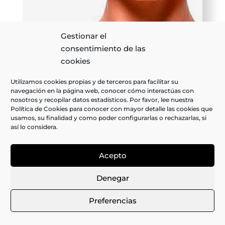
Gestionar el
consentimiento de las
cookies
Utilizamos cookies propias y de terceros para facilitar su
navegación en la página web, conocer cómo interactúas con
nosotros y recopilar datos estadísticos. Por favor, lee nuestra
Rino-Remodelación
Política de Cookies para conocer con mayor detalle las cookies que
usamos, su finalidad y como poder configurarlas o rechazarlas, si
así lo considera.
La rino-remodelación
es una excelente opción
Acepto
cuando algunos accidentes anatómicos de la nariz
lo permiten. Es decir, no todas las narices son
Denegar
candidatas, especialmente las narices mestizas
Preferencias
con base ancha. Se
coloca ácido hialurónico
sobre dorso, punta nasal o espina nasal
para