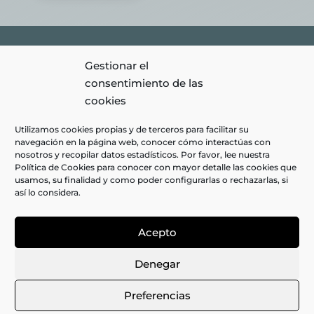
Gestionar el
Clínica Monétt © 2026 | Todos los Derechos Reservados |
Aviso
consentimiento de las
Legal
|
Política de privacidad
|
Política de Cookies
|
Diseño
cookies
web amarillo huevo
|
Utilizamos cookies propias y de terceros para facilitar su
navegación en la página web, conocer cómo interactúas con
nosotros y recopilar datos estadísticos. Por favor, lee nuestra
Política de Cookies para conocer con mayor detalle las cookies que
usamos, su finalidad y como poder configurarlas o rechazarlas, si
así lo considera.
Acepto
Denegar
Preferencias