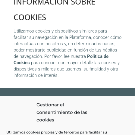
INFORMACIÓN SOBRE
COOKIES
Utilizamos cookies y dispositivos similares para
facilitar su navegación en la Plataforma, conocer cómo
interactúas con nosotros y, en determinados casos,
poder mostrarte publicidad en función de tus hábitos
de navegación. Por favor, lee nuestra
Política de
Cookies
para conocer con mayor detalle las cookies y
dispositivos similares que usamos, su finalidad y otra
información de interés.
Gestionar el
Clínica Monétt © 2026 | Todos los Derechos Reservados |
Aviso
consentimiento de las
Legal
|
Política de privacidad
|
Política de Cookies
|
Diseño
cookies
web amarillo huevo
|
Utilizamos cookies propias y de terceros para facilitar su