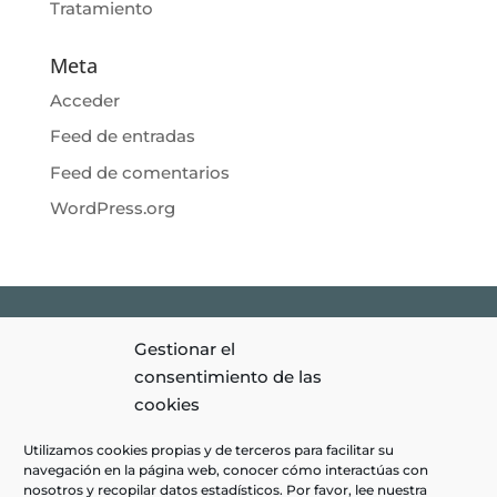
Tratamiento
Meta
Acceder
Feed de entradas
Feed de comentarios
WordPress.org
Gestionar el
Clínica Monétt © 2026 | Todos los Derechos Reservados |
Aviso
consentimiento de las
Legal
|
Política de privacidad
|
Política de Cookies
|
Diseño
cookies
web amarillo huevo
|
Utilizamos cookies propias y de terceros para facilitar su
navegación en la página web, conocer cómo interactúas con
nosotros y recopilar datos estadísticos. Por favor, lee nuestra