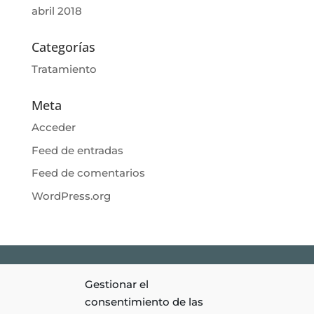
abril 2018
Categorías
Tratamiento
Meta
Acceder
Feed de entradas
Feed de comentarios
WordPress.org
Gestionar el
Clínica Monétt © 2026 | Todos los Derechos Reservados |
Aviso
consentimiento de las
Legal
|
Política de privacidad
|
Política de Cookies
|
Diseño